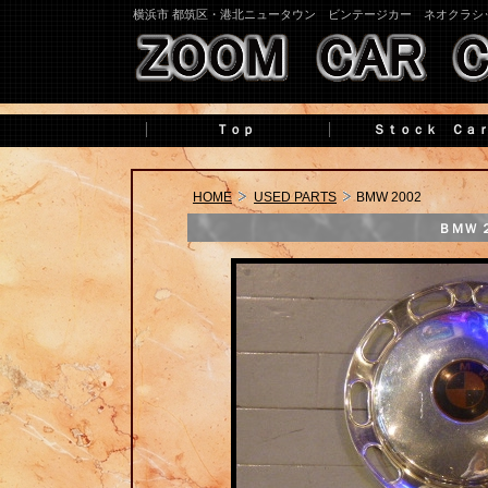
横浜市 都筑区・港北ニュータウン ビンテージカー ネオクラシ
Ｔｏｐ
Ｓｔｏｃｋ Ｃａ
HOME
USED PARTS
BMW 2002
ＢＭＷ 