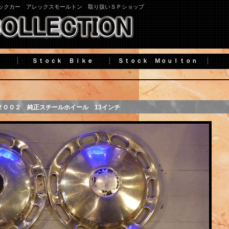
ックカー アレックスモールトン 取り扱いＳＰショップ
ｒ
Ｓｔｏｃｋ Ｂｉｋｅ
Ｓｔｏｃｋ Ｍｏｕｌｔｏｎ
Ｓ
２００２ 純正スチールホイール 13インチ