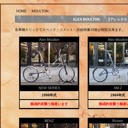
HOME
MOULTON
ALEX MOULTON 【アレッ
各車輌クリックでスペック・コメント・詳細画像15枚が閲覧出来ます。
Alex Moulton
Alex Moulton
NEW SERIES
AM-2
1998年式
1984年式
御成約有難う御座います
御成約有難う御座
BENZ
Rossin