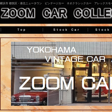
横浜市 都筑区・港北ニュータウン ビンテージカー ネオクラシックカー アレックスモ
Ｔｏｐ
Ｓｔｏｃｋ Ｃａｒ
Ｓｔｏｃｋ