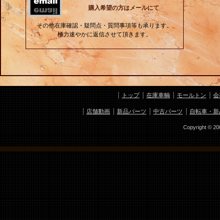
購入希望の方はメールにて
その他在庫確認・疑問点・質問事項等も承ります。
極力速やかに返信させて頂きます。
トップ
在庫車輌
モールトン
会
店舗動画
新品パーツ
中古パーツ
自転車・新
Copyright © 2