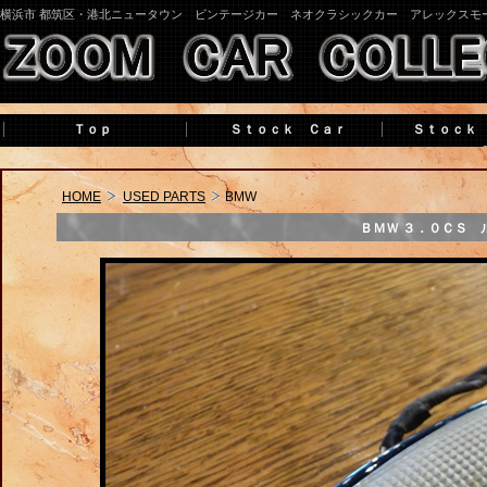
横浜市 都筑区・港北ニュータウン ビンテージカー ネオクラシックカー アレックスモ
Ｔｏｐ
Ｓｔｏｃｋ Ｃａｒ
Ｓｔｏｃｋ
HOME
USED PARTS
BMW
ＢＭＷ ３．０ＣＳ 