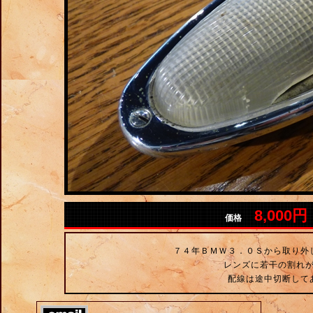
8,000円
価格
７４年ＢＭＷ３．０Ｓから取り外
レンズに若干の割れ
配線は途中切断して