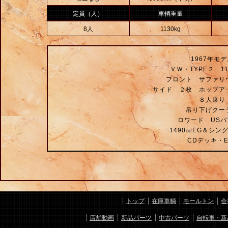
定員（人）
車輌重量
8人
1130kg
1967年モ
ＶＷ・TYPE２ 1
フロント サファリ
サイド ２枚 ホップア
８人乗り
吊り下げクー
ロワード USバ
1490㏄EG＆シン
CDデッキ・E
トップ
在庫車輌
モールトン
会
店舗動画
新品パーツ
中古パーツ
自転車・新