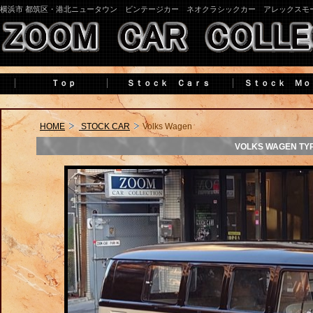
横浜市 都筑区・港北ニュータウン ビンテージカー ネオクラシックカー アレックスモ
Ｔｏｐ
Ｓｔｏｃｋ Ｃａｒｓ
Ｓｔｏｃｋ Ｍｏ
HOME
STOCK CAR
Volks Wagen
VOLKS WAGEN TY