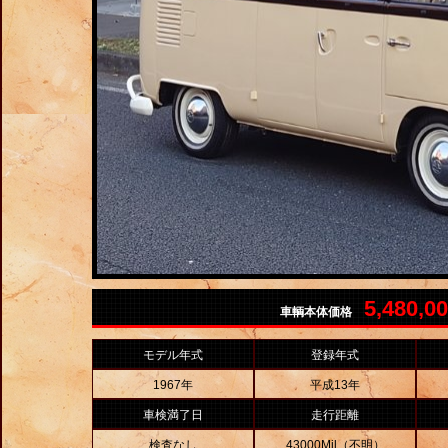
5,480,0
車輌本体価格
モデル年式
登録年式
1967年
平成13年
車検満了日
走行距離
検査なし
43000Mil（不明）